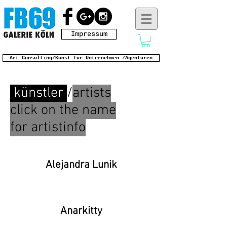
Impressum
Art Consulting/Kunst für Unternehmen /Agenturen
künstler
/
artists
click on the name
for artistinfo
Alejandra Lunik
Anarkitty