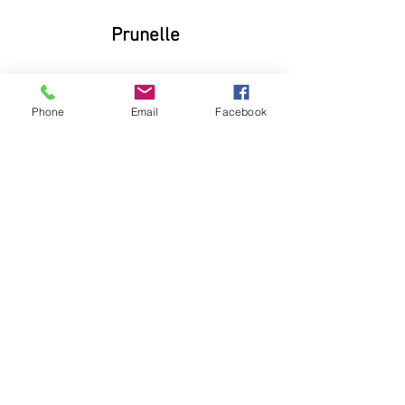
Prunelle
Pum Pum
Phone
Email
Facebook
Kontakt:
Contact:
FB69 Galerie Köln
Conny Soddemann
Glasstrasse 49
50823 Köln
Tel.:
+49 (0) 1578 -
5557445