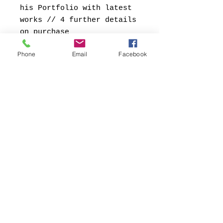
his Portfolio with latest
works // 4 further details
on purchase
// conny@fb69.com
Phone
Email
Facebook
Kontakt:
Contact:
FB69 Galerie Köln
Conny Soddemann
Glasstrasse 49
50823 Köln
Tel.:
+49 (0) 1578 -
5557445
Mail:
conny@fb69.com