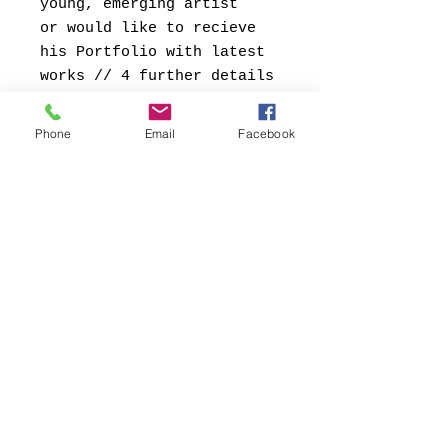
young, emerging artist
or would like to recieve
his Portfolio with latest
works // 4 further details
on purchase
// conny@fb69.com
Phone
Email
Facebook
Kontakt:
Contact:
FB69 Galerie Köln
Conny Soddemann
Glasstrasse 49
50823 Köln
Tel.:
+49 (0) 1578 -